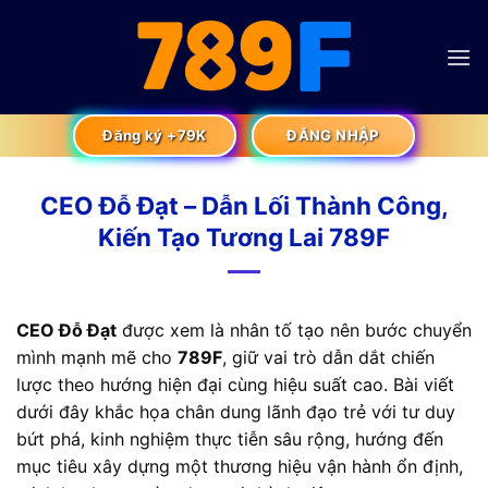
Skip
to
content
Đăng ký +79K
ĐĂNG NHẬP
CEO Đỗ Đạt – Dẫn Lối Thành Công,
Kiến Tạo Tương Lai 789F
CEO Đỗ Đạt
được xem là nhân tố tạo nên bước chuyển
mình mạnh mẽ cho
789F
, giữ vai trò dẫn dắt chiến
lược theo hướng hiện đại cùng hiệu suất cao. Bài viết
dưới đây khắc họa chân dung lãnh đạo trẻ với tư duy
bứt phá, kinh nghiệm thực tiễn sâu rộng, hướng đến
mục tiêu xây dựng một thương hiệu vận hành ổn định,