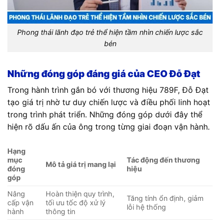
Phong thái lãnh đạo trẻ thể hiện tầm nhìn chiến lược sắc
bén
Những đóng góp đáng giá của CEO Đỗ Đạt
Trong hành trình gắn bó với thương hiệu 789F, Đỗ Đạt
tạo giá trị nhờ tư duy chiến lược và điều phối linh hoạt
trong trình phát triển. Những đóng góp dưới đây thể
hiện rõ dấu ấn của ông trong từng giai đoạn vận hành.
Hạng
mục
Tác động đến thương
Mô tả giá trị mang lại
đóng
hiệu
góp
Nâng
Hoàn thiện quy trình,
Tăng tính ổn định, giảm
cấp vận
tối ưu tốc độ xử lý
lỗi hệ thống
hành
thông tin