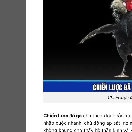
Chiến lược 
Chiến lược đá gà
cần theo dõi phản xạ
nhập cuộc nhanh, chủ động áp sát, né n
không khựng cho thấy hệ thần kinh và k