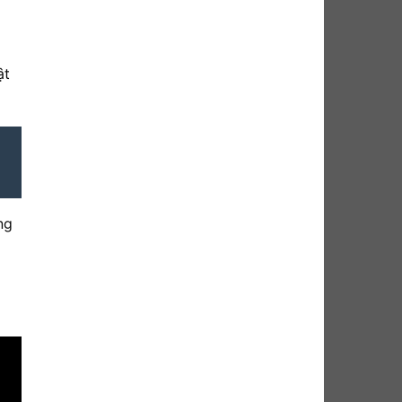
ật
ng