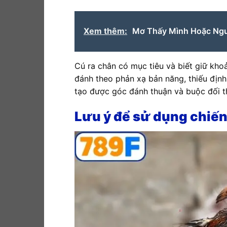
Xem thêm:
Mơ Thấy Mình Hoặc Ngườ
Cú ra chân có mục tiêu và biết giữ khoả
đánh theo phản xạ bản năng, thiếu định 
tạo được góc đánh thuận và buộc đối thủ
Lưu ý để sử dụng chiến