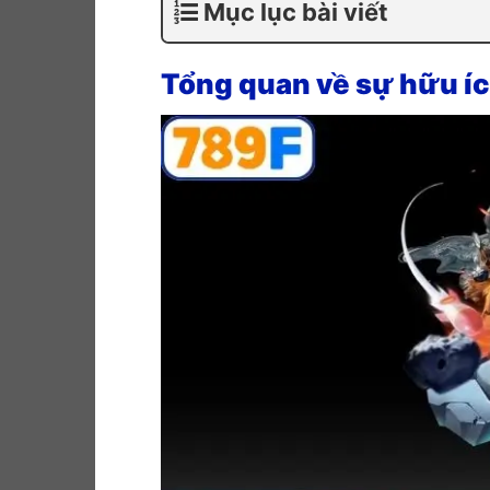
Mục lục bài viết
Tổng quan về sự hữu íc