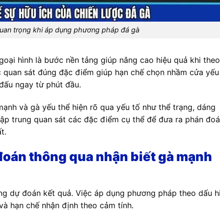
quan trọng khi áp dụng phương pháp đá gà
goại hình là bước nền tảng giúp nâng cao hiệu quả khi theo
ệc quan sát đúng đặc điểm giúp hạn chế chọn nhầm cửa yếu
đấu ngay từ phút đầu.
mạnh và gà yếu thể hiện rõ qua yếu tố như thể trạng, dáng
 tập trung quan sát các đặc điểm cụ thể để đưa ra phán đo
t.
đoán thông qua nhận biết gà mạnh
ng dự đoán kết quả. Việc áp dụng phương pháp theo dấu h
 và hạn chế nhận định theo cảm tính.