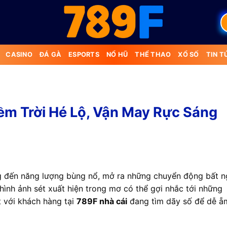
CASINO
ĐÁ GÀ
ESPORTS
NỔ HŨ
THỂ THAO
XỔ SỐ
TIN T
ềm Trời Hé Lộ, Vận May Rực Sáng
g đến năng lượng bùng nổ, mở ra những chuyển động bất 
g hình ảnh sét xuất hiện trong mơ có thể gợi nhắc tới những
 với khách hàng tại
789F nhà cái
đang tìm dãy số để dễ ẵ