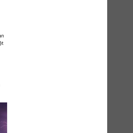
ạn
ệt
ù