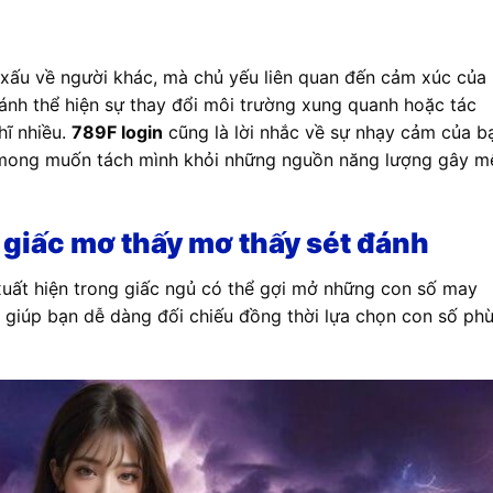
xấu về người khác, mà chủ yếu liên quan đến cảm xúc của
đánh thể hiện sự thay đổi môi trường xung quanh hoặc tác
hĩ nhiều.
789F login
cũng là lời nhắc về sự nhạy cảm của b
 mong muốn tách mình khỏi những nguồn năng lượng gây m
g giấc mơ thấy mơ thấy sét đánh
 xuất hiện trong giấc ngủ có thể gợi mở những con số may
giúp bạn dễ dàng đối chiếu đồng thời lựa chọn con số ph