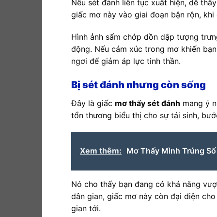
Nếu sét đánh liên tục xuất hiện, dễ thấy
giấc mơ này vào giai đoạn bận rộn, khi 
Hình ảnh sấm chớp dồn dập tượng trưn
động. Nếu cảm xúc trong mơ khiến bạn s
ngơi để giảm áp lực tinh thần.
Bị sét đánh nhưng còn sống
Đây là giấc
mơ thấy sét đánh
mang ý ng
tổn thương biểu thị cho sự tái sinh, b
Xem thêm:
Mơ Thấy Mình Trúng Số 
Nó cho thấy bạn đang có khả năng vượt
dân gian, giấc mơ này còn đại diện cho
gian tới.