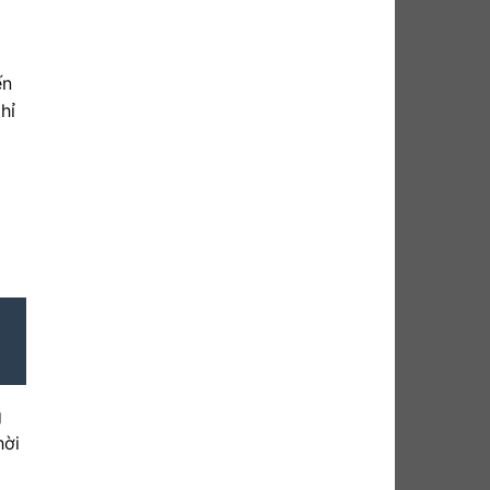
ến
hỉ
g
hời