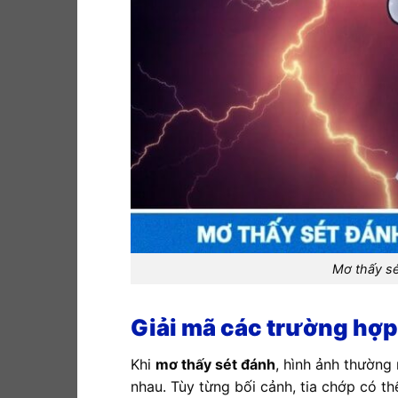
Mơ thấy sé
Giải mã các trường hợp
Khi
mơ thấy sét đánh
, hình ảnh thường
nhau. Tùy từng bối cảnh, tia chớp có t