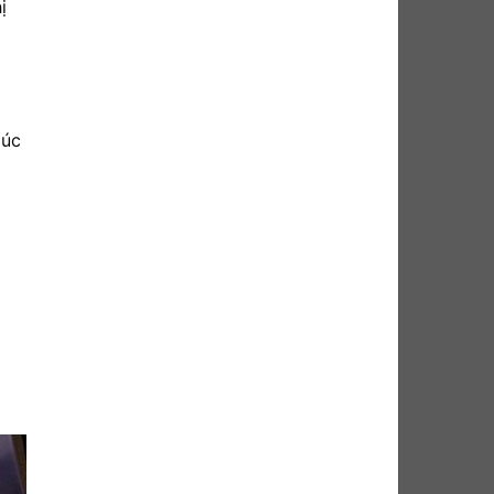
ị
xúc